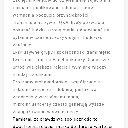
zachęcaj klientów do dzielenia się zdjęciami i
opiniami; publikowanie ich materiałów
wzmacnia poczucie przynależności.
Transmisje na żywo i Q&A: live’y pozwalają
pokazać ludzką stronę marki, odpowiadać na
pytania w czasie rzeczywistym i budować
zaufanie.
Ekskluzywne grupy i społeczności zamknięte:
tworzenie grup na Facebooku czy Discordzie
umożliwia głębsze relacje i wymianę wiedzy
między członkami.
Programy ambasadorskie i współprace z
mikroinfluencerami: dobieraj partnerów
zgodnych z wartościami marki;
mikroinfluencerzy często generują wyższe
zaangażowanie w swojej niszy.
Pamiętaj, że prawdziwa społeczność to
dwustronna relacja: marka dostarcza wartości,