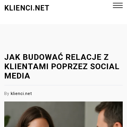
S
KLIENCI.NET
k
i
p
Close
t
Menu
o
c
o
JAK BUDOWAĆ RELACJE Z
n
KLIENTAMI POPRZEZ SOCIAL
t
MEDIA
e
n
t
By
klienci.net