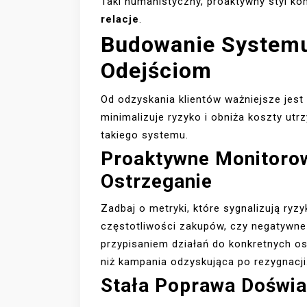
Taki humanistyczny, proaktywny styl k
relacje
.
Budowanie Systemu
Odejściom
Od odzyskania klientów ważniejsze jest
minimalizuje ryzyko i obniża koszty utr
takiego systemu.
Proaktywne Monitoro
Ostrzeganie
Zadbaj o metryki, które sygnalizują ryz
częstotliwości zakupów, czy negatywne
przypisaniem działań do konkretnych o
niż kampania odzyskująca po rezygnacji
Stała Poprawa Doświa