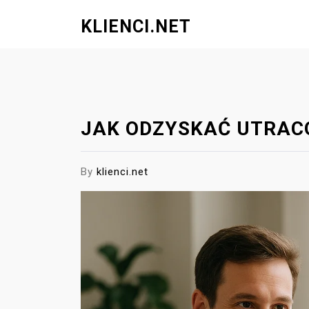
S
KLIENCI.NET
k
i
p
t
o
c
JAK ODZYSKAĆ UTRAC
o
n
t
By
klienci.net
e
n
t