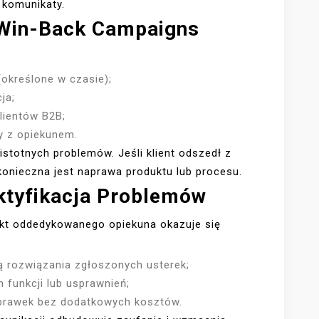
komunikaty.
 Win-Back Campaigns
(określone w czasie);
ja;
lientów B2B;
y z opiekunem.
stotnych problemów. Jeśli klient odszedł z
konieczna jest naprawa produktu lub procesu.
ektyfikacja Problemów
akt oddedykowanego opiekuna okazuje się
ą rozwiązania zgłoszonych usterek;
 funkcji lub usprawnień;
prawek bez dodatkowych kosztów.