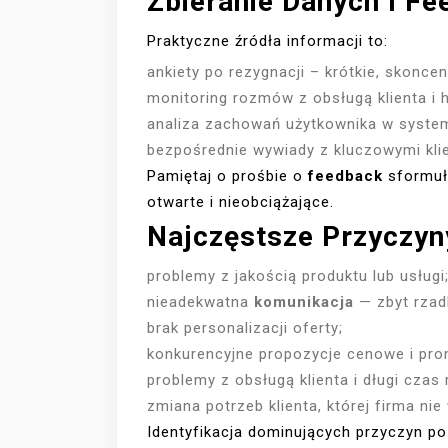
Zbieranie Danych I F
Praktyczne źródła informacji to:
ankiety po rezygnacji – krótkie, skonc
monitoring rozmów z obsługą klienta i hi
analiza zachowań użytkownika w system
bezpośrednie wywiady z kluczowymi klien
Pamiętaj o prośbie o
feedback
sformuł
otwarte i nieobciążające.
Najczęstsze Przyczyn
problemy z jakością produktu lub usługi
nieadekwatna
komunikacja
— zbyt rzad
brak personalizacji oferty;
konkurencyjne propozycje cenowe i pro
problemy z obsługą klienta i długi czas r
zmiana potrzeb klienta, której firma nie
Identyfikacja dominujących przyczyn po