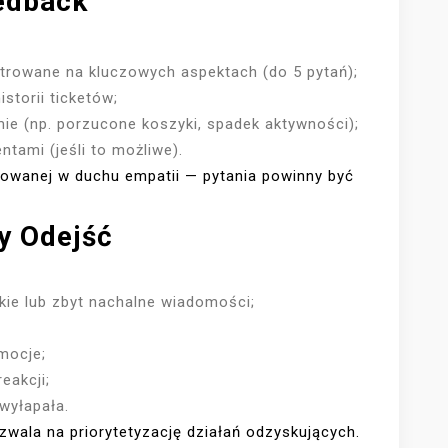
eedback
entrowane na kluczowych aspektach (do 5 pytań);
storii ticketów;
ie (np. porzucone koszyki, spadek aktywności);
tami (jeśli to możliwe).
owanej w duchu empatii — pytania powinny być
y Odejść
;
kie lub zbyt nachalne wiadomości;
mocje;
eakcji;
 wyłapała.
zwala na priorytetyzację działań odzyskujących.