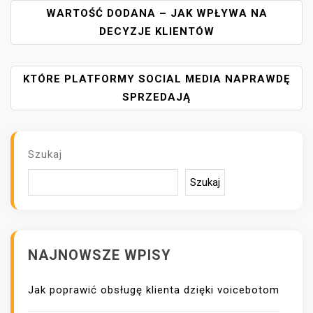
N
WARTOŚĆ DODANA – JAK WPŁYWA NA
A
DECYZJE KLIENTÓW
W
I
KTÓRE PLATFORMY SOCIAL MEDIA NAPRAWDĘ
G
A
SPRZEDAJĄ
C
J
A
Szukaj
W
P
Szukaj
I
S
U
NAJNOWSZE WPISY
Jak poprawić obsługę klienta dzięki voicebotom