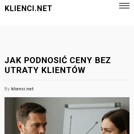
S
KLIENCI.NET
k
i
p
Close
t
Menu
o
c
o
JAK PODNOSIĆ CENY BEZ
n
UTRATY KLIENTÓW
t
e
By
klienci.net
n
t