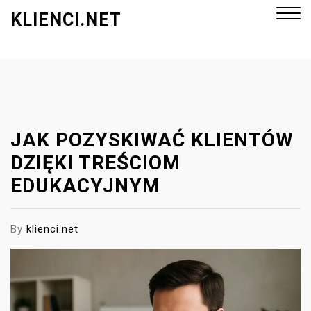
S
KLIENCI.NET
k
i
p
Close
t
Menu
o
c
o
JAK POZYSKIWAĆ KLIENTÓW
n
DZIĘKI TREŚCIOM
t
EDUKACYJNYM
e
n
t
By
klienci.net