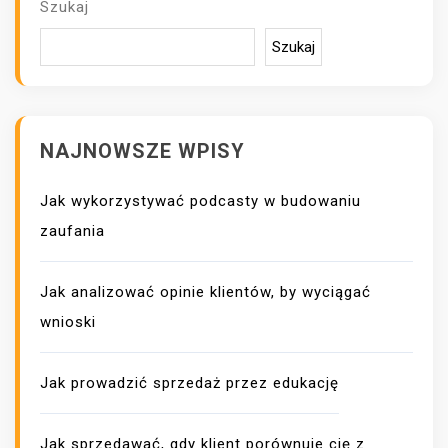
A
Szukaj
W
P
Szukaj
I
S
U
NAJNOWSZE WPISY
Jak wykorzystywać podcasty w budowaniu
zaufania
Jak analizować opinie klientów, by wyciągać
wnioski
Jak prowadzić sprzedaż przez edukację
Jak sprzedawać, gdy klient porównuje cię z