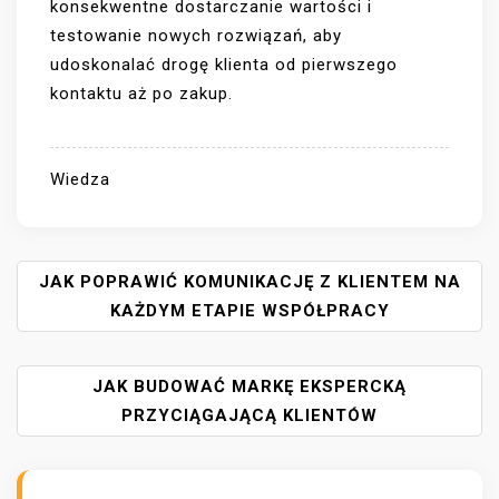
konsekwentne dostarczanie wartości i
testowanie nowych rozwiązań, aby
udoskonalać drogę klienta od pierwszego
kontaktu aż po zakup.
Wiedza
N
JAK POPRAWIĆ KOMUNIKACJĘ Z KLIENTEM NA
A
KAŻDYM ETAPIE WSPÓŁPRACY
W
I
JAK BUDOWAĆ MARKĘ EKSPERCKĄ
G
A
PRZYCIĄGAJĄCĄ KLIENTÓW
C
J