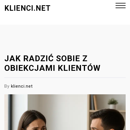
S
KLIENCI.NET
k
i
p
Close
t
Menu
o
c
o
JAK RADZIĆ SOBIE Z
n
OBIEKCJAMI KLIENTÓW
t
e
By
klienci.net
n
t