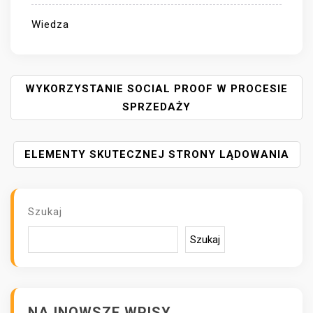
Wiedza
N
WYKORZYSTANIE SOCIAL PROOF W PROCESIE
A
SPRZEDAŻY
W
I
ELEMENTY SKUTECZNEJ STRONY LĄDOWANIA
G
A
C
J
Szukaj
A
W
Szukaj
P
I
S
U
NAJNOWSZE WPISY