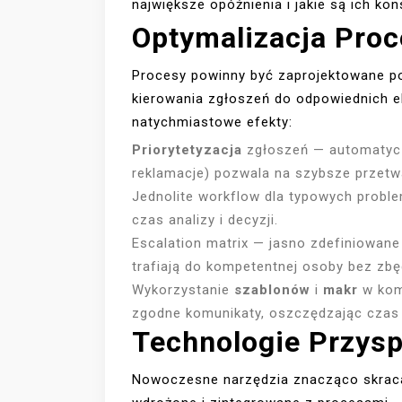
największe opóźnienia i jakie są ich k
Optymalizacja Pro
Procesy powinny być zaprojektowane po
kierowania zgłoszeń do odpowiednich e
natychmiastowe efekty:
Priorytetyzacja
zgłoszeń — automatyczne
reklamacje) pozwala na szybsze przetw
Jednolite workflow dla typowych probl
czas analizy i decyzji.
Escalation matrix — jasno zdefiniowane 
trafiają do kompetentnej osoby bez zb
Wykorzystanie
szablonów
i
makr
w komu
zgodne komunikaty, oszczędzając czas
Technologie Przysp
Nowoczesne narzędzia znacząco skracaj