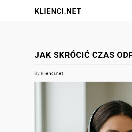
S
KLIENCI.NET
k
i
p
t
o
c
JAK SKRÓCIĆ CZAS OD
o
n
t
By
klienci.net
e
n
t