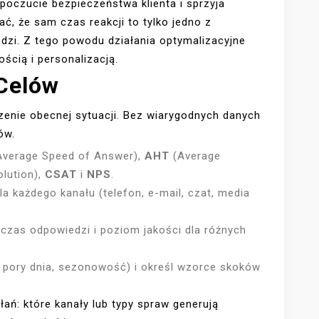
 poczucie bezpieczeństwa klienta i sprzyja
, że sam czas reakcji to tylko jedno z
edzi. Z tego powodu działania optymalizacyjne
ością i personalizacją.
 Celów
zenie obecnej sytuacji. Bez wiarygodnych danych
ów.
verage Speed of Answer),
AHT
(Average
olution),
CSAT
i
NPS
.
 każdego kanału (telefon, e-mail, czat, media
czas odpowiedzi i poziom jakości dla różnych
a, pory dnia, sezonowość) i określ wzorce skoków
łań: które kanały lub typy spraw generują