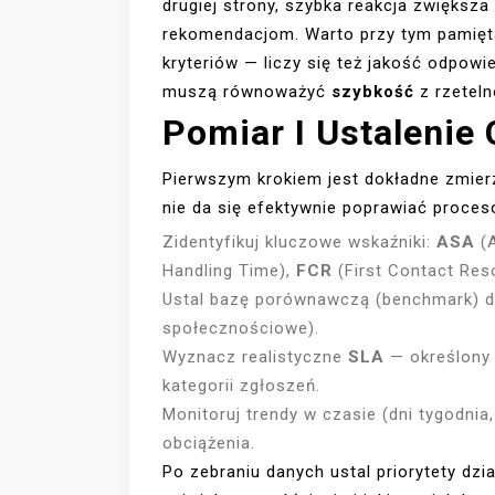
drugiej strony, szybka reakcja zwiększa
rekomendacjom. Warto przy tym pamiętać
kryteriów — liczy się też jakość odpowi
muszą równoważyć
szybkość
z rzeteln
Pomiar I Ustalenie
Pierwszym krokiem jest dokładne zmier
nie da się efektywnie poprawiać proces
Zidentyfikuj kluczowe wskaźniki:
ASA
(A
Handling Time),
FCR
(First Contact Res
Ustal bazę porównawczą (benchmark) dla
społecznościowe).
Wyznacz realistyczne
SLA
— określony 
kategorii zgłoszeń.
Monitoruj trendy w czasie (dni tygodni
obciążenia.
Po zebraniu danych ustal priorytety dzia