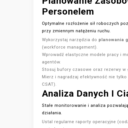
Planowanie Zasobó
Personelem
Optymalne rozłożenie sił roboczych po
przy zmiennym natężeniu ruchu.
Wykorzystaj narzędzia do
planowania g
(workforce management).
Wprowadź elastyczne modele pracy i mo
agentów.
Stosuj bufory czasowe oraz rezerwy w 
Mierz i nagradzaj efektywność nie tylko 
CSAT).
Analiza Danych I Ci
Stałe monitorowanie i analiza pozwala
działania.
Ustal regularne raporty operacyjne (co