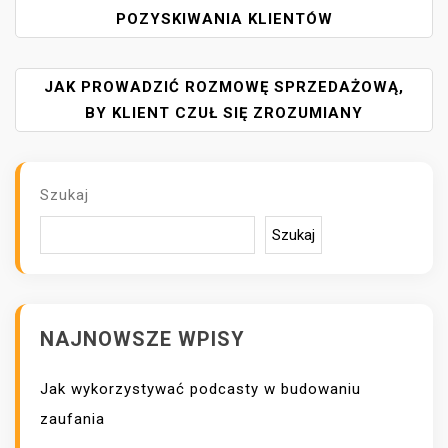
A
POZYSKIWANIA KLIENTÓW
W
I
JAK PROWADZIĆ ROZMOWĘ SPRZEDAŻOWĄ,
G
A
BY KLIENT CZUŁ SIĘ ZROZUMIANY
C
J
A
Szukaj
W
P
Szukaj
I
S
U
NAJNOWSZE WPISY
Jak wykorzystywać podcasty w budowaniu
zaufania