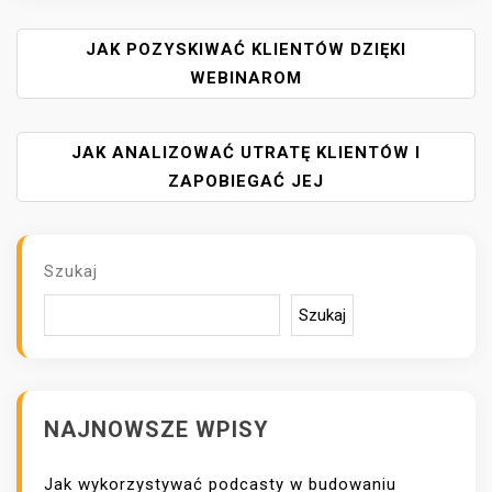
N
JAK POZYSKIWAĆ KLIENTÓW DZIĘKI
A
WEBINAROM
W
I
JAK ANALIZOWAĆ UTRATĘ KLIENTÓW I
G
A
ZAPOBIEGAĆ JEJ
C
J
A
Szukaj
W
P
Szukaj
I
S
U
NAJNOWSZE WPISY
Jak wykorzystywać podcasty w budowaniu