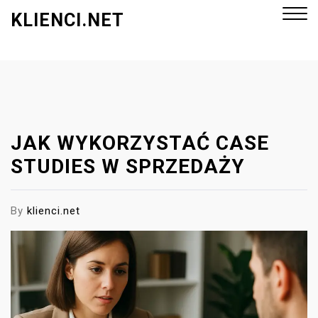
S
KLIENCI.NET
k
i
p
Close
t
Menu
o
c
o
JAK WYKORZYSTAĆ CASE
n
STUDIES W SPRZEDAŻY
t
e
By
klienci.net
n
t