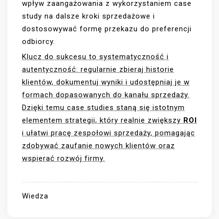
wpływ zaangażowania z wykorzystaniem case
study na dalsze kroki sprzedażowe i
dostosowywać formę przekazu do preferencji
odbiorcy.
Klucz do sukcesu to systematyczność i
autentyczność: regularnie zbieraj historie
klientów, dokumentuj wyniki i udostępniaj je w
formach dopasowanych do kanału sprzedaży.
Dzięki temu case studies staną się istotnym
elementem strategii, który realnie zwiększy
ROI
i ułatwi pracę zespołowi sprzedaży, pomagając
zdobywać zaufanie nowych klientów oraz
wspierać rozwój firmy.
Wiedza