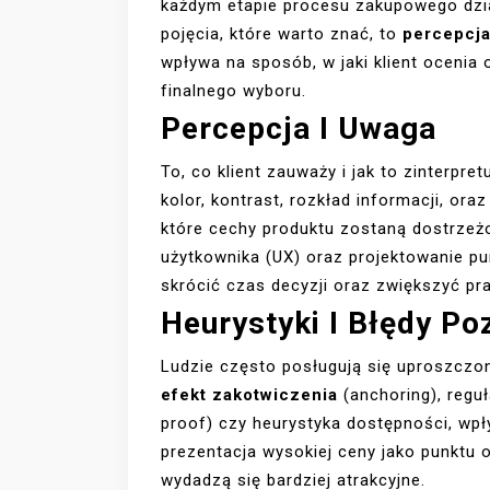
każdym etapie procesu zakupowego dzia
pojęcia, które warto znać, to
percepcj
wpływa na sposób, w jaki klient ocenia o
finalnego wyboru.
Percepcja I Uwaga
To, co klient zauważy i jak to zinterpret
kolor, kontrast, rozkład informacji, or
które cechy produktu zostaną dostrzeż
użytkownika (UX) oraz projektowanie p
skrócić czas decyzji oraz zwiększyć p
Heurystyki I Błędy P
Ludzie często posługują się uproszczon
efekt zakotwiczenia
(anchoring), regu
proof) czy heurystyka dostępności, wpł
prezentacja wysokiej ceny jako punktu 
wydadzą się bardziej atrakcyjne.