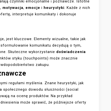
łają czynniki emocjonalne i poznawcze. Istotne
a
,
motywacja
,
emocje
i
heurystyki
. Każde z nich
fertę, interpretuje komunikaty i dokonuje
uje, jest kluczowe. Elementy wizualne, takie jak
az sformułowanie komunikatu decydują o tym,
one. Skuteczne wykorzystanie
doświadczenia
unktów styku (touchpoints) może znacznie
rawdopodobieństwo zakupu.
oznawcze
ymi regułami myślenia. Znane heurystyki, jak
ła społecznego dowodu słuszności (social
ywają na ocenę produktów. Na przykład
odniesienia może sprawić, że późniejsze oferty