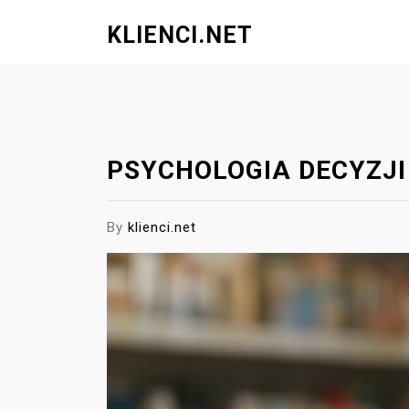
S
KLIENCI.NET
k
i
p
t
o
c
PSYCHOLOGIA DECYZJI
o
n
t
By
klienci.net
e
n
t