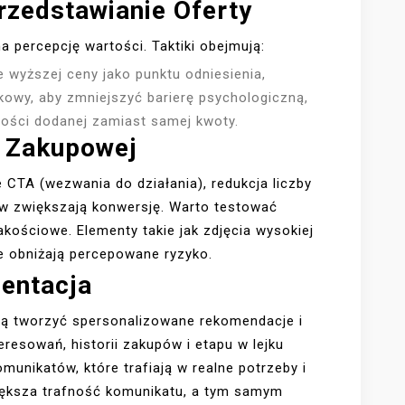
rzedstawianie Oferty
a percepcję wartości. Taktiki obejmują:
 wyższej ceny jako punktu odniesienia,
tkowy, aby zmniejszyć barierę psychologiczną,
ości dodanej zamiast samej kwoty.
i Zakupowej
 CTA (wezwania do działania), redukcja liczby
w zwiększają konwersję. Warto testować
jakościowe. Elementy takie jak zdjęcia wysokiej
je obniżają percepowane ryzyko.
mentacja
ją tworzyć spersonalizowane rekomendacje i
resowań, historii zakupów i etapu w lejku
unikatów, które trafiają w realne potrzeby i
iększa trafność komunikatu, a tym samym