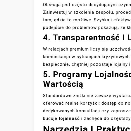
Obsługa jest często decydującym czynn
Zainwestuj w szkolenia zespołu, procedu
tam, gdzie to możliwe. Szybka i efekty
podejście do problemów pokazują, że kli
4. Transparentność I
W relacjach premium liczy się uczciwoś
komunikacja w sytuacjach kryzysowyc
bezpiecznie, chętniej pozostaje lojalny 
5. Programy Lojalnoś
Wartością
Standardowe zniżki nie zawsze wystarc
oferować realne korzyści: dostęp do n
dedykowanych konsultacji czy zaprosze
buduje
lojalność
i zachęca do częstszyc
Narzędzia I Prakty