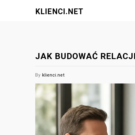
S
KLIENCI.NET
k
i
p
t
o
c
JAK BUDOWAĆ RELACJE
o
n
t
By
klienci.net
e
n
t