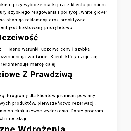
ikiem przy wyborze marki przez klienta premium.
ry szybkiego reagowania i politykę „white glove”
wna obsługa reklamacji oraz proaktywne
ent jest traktowany priorytetowo.
 Uczciwość
ć — jasne warunki, uczciwe ceny i szybka
h wzmacniają
zaufanie
. Klient, który czuje się
i rekomenduje markę dalej.
ciowe Z Prawdziwą
zą. Programy dla klientów premium powinny
owych produktów, pierwszeństwo rezerwacji,
nia na ekskluzywne wydarzenia. Dobry program
h interakcji.
czne Wdrożenia