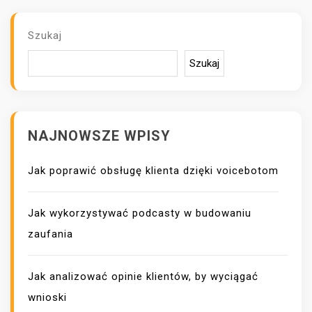
C
J
Szukaj
A
W
Szukaj
P
I
S
U
NAJNOWSZE WPISY
Jak poprawić obsługę klienta dzięki voicebotom
Jak wykorzystywać podcasty w budowaniu
zaufania
Jak analizować opinie klientów, by wyciągać
wnioski