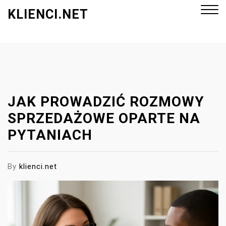
S
KLIENCI.NET
k
i
p
Close
t
Menu
o
c
o
JAK PROWADZIĆ ROZMOWY
n
SPRZEDAŻOWE OPARTE NA
t
PYTANIACH
e
n
t
By
klienci.net