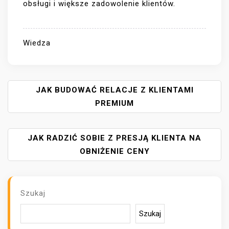
obsługi i większe zadowolenie klientów.
Wiedza
N
JAK BUDOWAĆ RELACJE Z KLIENTAMI
A
PREMIUM
W
I
JAK RADZIĆ SOBIE Z PRESJĄ KLIENTA NA
G
A
OBNIŻENIE CENY
C
J
A
Szukaj
W
P
Szukaj
I