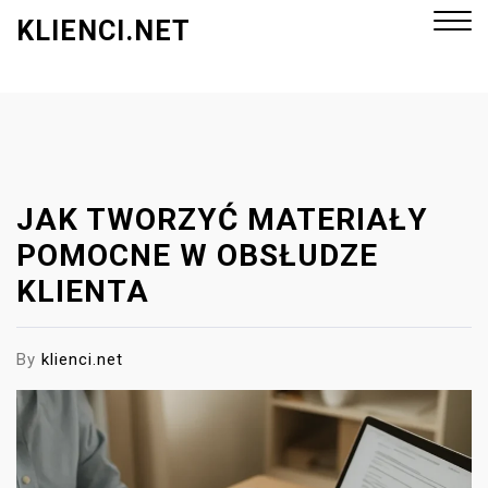
S
KLIENCI.NET
k
i
p
Close
t
Menu
o
c
o
JAK TWORZYĆ MATERIAŁY
n
POMOCNE W OBSŁUDZE
t
KLIENTA
e
n
t
By
klienci.net